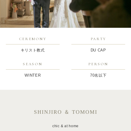
CEREMONY
PARTY
キリスト教式
DU CAP
SEASON
PERSON
WINTER
70名以下
SHINJIRO ＆ TOMOMI
chic & at home