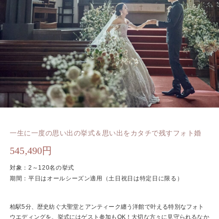
一生に一度の思い出の挙式＆思い出をカタチで残すフォト婚
545,490円
対象：2～120名の挙式
期間：平日はオールシーズン適用（土日祝日は特定日に限る）
柏駅5分、歴史紡ぐ大聖堂とアンティーク纏う洋館で叶える特別なフォト
ウエディングを。挙式にはゲスト参加もOK！大切な方々に見守られるなか