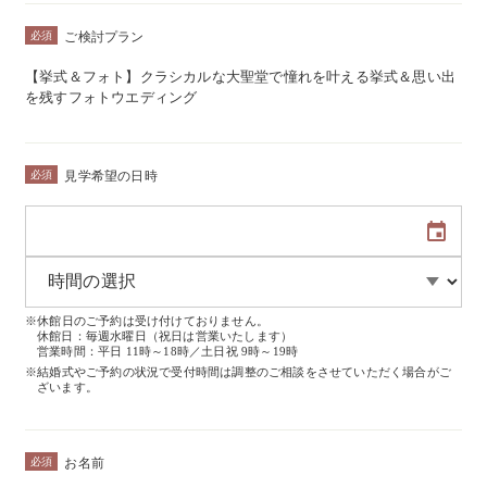
必須
ご検討プラン
【挙式＆フォト】クラシカルな大聖堂で憧れを叶える挙式＆思い出
を残すフォトウエディング
必須
見学希望の日時
※休館日のご予約は受け付けておりません。
休館日：毎週水曜日（祝日は営業いたします）
営業時間：平日 11時～18時／土日祝 9時～19時
※結婚式やご予約の状況で受付時間は調整のご相談をさせていただく場合がご
ざいます。
必須
お名前