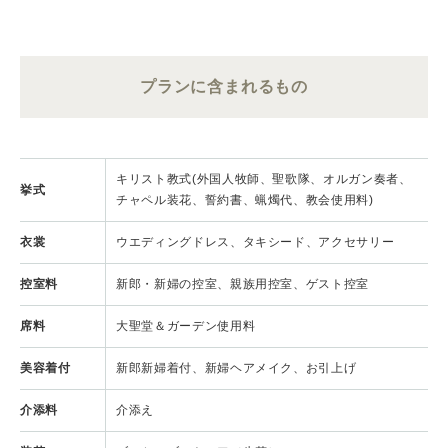
プランに含まれるもの
キリスト教式(外国人牧師、聖歌隊、オルガン奏者、
挙式
チャペル装花、誓約書、蝋燭代、教会使用料)
衣裳
ウエディングドレス、タキシード、アクセサリー
控室料
新郎・新婦の控室、親族用控室、ゲスト控室
席料
大聖堂＆ガーデン使用料
美容着付
新郎新婦着付、新婦ヘアメイク、お引上げ
介添料
介添え