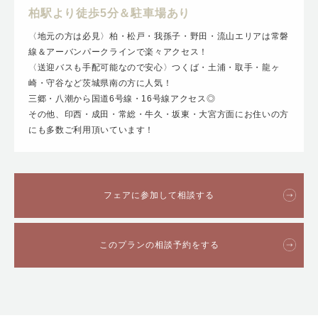
柏駅より徒歩5分＆駐車場あり
〈地元の方は必見〉柏・松戸・我孫子・野田・流山エリアは常磐
線＆アーバンパークラインで楽々アクセス！
〈送迎バスも手配可能なので安心〉つくば・土浦・取手・龍ヶ
崎・守谷など茨城県南の方に人気！
三郷・八潮から国道6号線・16号線アクセス◎
その他、印西・成田・常総・牛久・坂東・大宮方面にお住いの方
にも多数ご利用頂いています！
フェアに参加して相談する
このプランの相談予約をする