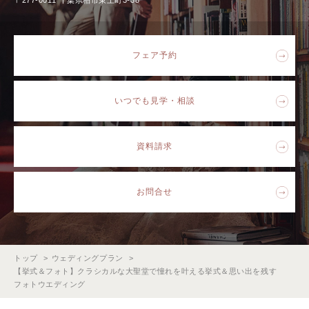
〒277-0011 千葉県柏市東上町3-38
フェア予約
いつでも見学・相談
資料請求
お問合せ
トップ
ウェディングプラン
【挙式＆フォト】クラシカルな大聖堂で憧れを叶える挙式＆思い出を残す
フォトウエディング