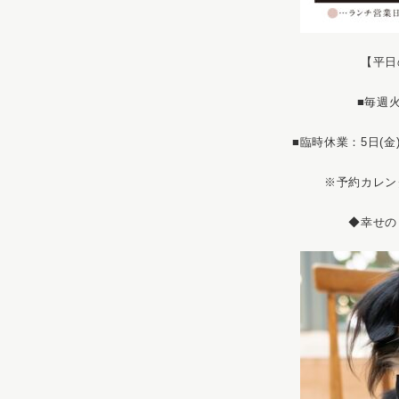
【平日
■毎週
■臨時休業：5日(金)・
※予約カレン
◆幸せの