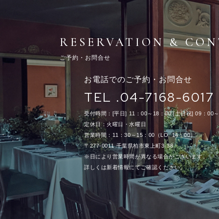
RESERVATION & CO
ご予約・お問合せ
お電話でのご予約・お問合せ
TEL .04-7168-6017
受付時間：[平日] 11：00～18：00 [土日祝] 09：00～
定休日：火曜日・水曜日
営業時間：11：30～15：00（LO. 14：00）
〒277-0011 千葉県柏市東上町3-38
※日により営業時間が異なる場合がございます。
詳しくは新着情報にてご確認ください。