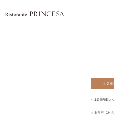
お客様
は必須項目と
※
お名前（ふり
※