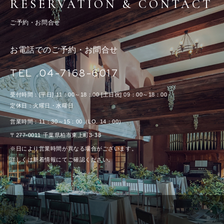
RESERVATION & CONTACT
ご予約・お問合せ
お電話でのご予約・お問合せ
TEL .04-7168-6017
受付時間：[平日] 11：00～18：00 [土日祝] 09：00～18：00
定休日：火曜日・水曜日
営業時間：11：30～15：00（LO. 14：00）
〒277-0011 千葉県柏市東上町3-38
※日により営業時間が異なる場合がございます。
詳しくは新着情報にてご確認ください。